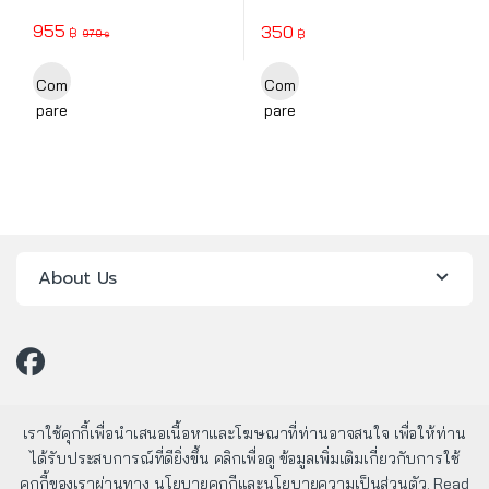
955
350
฿
฿
970
฿
This product has multiple variants. The options may be chosen o
This product has multiple varia
Com
Com
pare
pare
About Us
เราใช้คุกกี้เพื่อนำเสนอเนื้อหาและโฆษณาที่ท่านอาจสนใจ เพื่อให้ท่าน
ได้รับประสบการณ์ที่ดียิ่งขึ้น คลิกเพื่อดู ข้อมูลเพิ่มเติมเกี่ยวกับการใช้
คุกกี้ของเราผ่านทาง นโยบายคุกกีและนโยบายความเป็นส่วนตัว.
Read