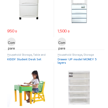
950
1,500
฿
฿
This product has multiple variants. The options may be chosen o
This product has multiple varia
Com
Com
pare
pare
Household Storage
,
Table and
Household Storage
,
Storage
Chair
Drawer
KIDDY Student Desk Set
Drawer UP model MONEY 5
layers