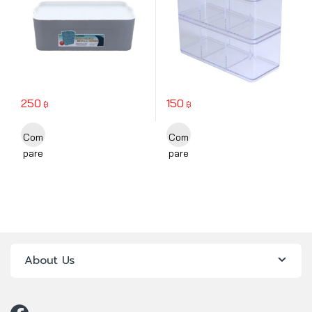
250
150
฿
฿
This product has multiple variants. The options may be chosen o
Com
Com
pare
pare
About Us