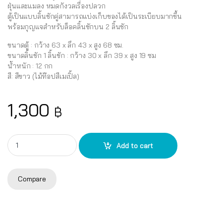
ฝุ่นและแมลง หมดกังวลเรื่องปลวก
ตู้เป็นแบบลิ้นชักคู่สามารถแบ่งเก็บของได้เป็นระเบียบมากขึ้น
พร้อมกุญแจสำหรับล็อคลิ้นชักบน 2 ลิ้นชัก
ขนาดตู้ : กว้าง 63 x ลึก 43 x สูง 68 ซม.
ขนาดลิ้นชัก 1 ลิ้นชัก : กว้าง 30 x ลึก 39 x สูง 19 ซม
น้ำหนัก : 12 กก
สี: สีขาว (ไม้ท๊อปสีเมเปิ้ล)
1,300
฿
ตู้ลิ้นชัก UP รุ่น SUMO WOODTOP DUO-L 3ชั้น พร้อมกุญแจล็อค quantit
Add to cart
Compare