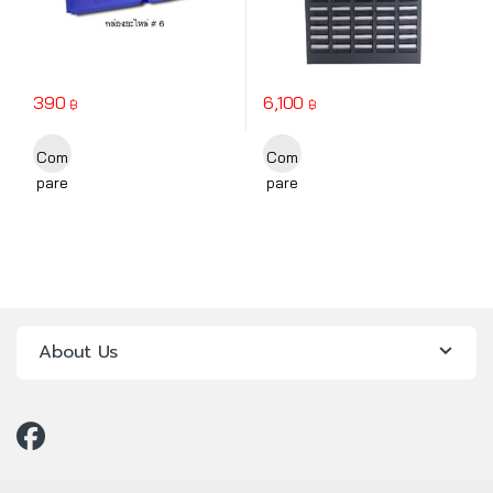
390
6,100
฿
฿
Com
Com
pare
pare
About Us