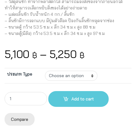
– วัสดุลิ้นชัก ทำจากพลาสติกใส สามารถมองสิ่งของจากภายนอกได้
ทำให้สามารถเลือกหยิบสิ่งของได้อย่างง่ายดาย
– แต่ละลิ้นชัก รับน้ำหนัก 4 กก./ ลิ้นชัก
– ลิ้นชักมีการออกแบบ มีปุ่มตัวล๊อค ป้องกันลิ้นชักหลุดจากช่อง
– ขนาดตู้ กว้าง 53.5 ซ.ม x ลึก 34 ซ.ม x สูง 88 ซ.ม
– ขนาดตู้(มีล้อ) กว้าง 53.5 ซ.ม x ลึก 34 ซ.ม x สูง 97 ซ.ม
Price rang
5,100
–
5,250
฿
฿
ประเภท Type
UP ตู้ลิ้นชักใส่กระดาษ A4 ขนาด 28ช่อง NO :A4MS-20820 quantity
Add to cart
Compare