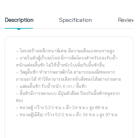
Description
Specification
Review
– โครงสร้างเหล็กหนาพิเศษ มีความแข็งแรงทนทานสูง
– ภายในตัวตู้เก็บอะไหล่ มีการติดโครงสำหรับรองรับน้ำ
หนักแต่ละลิ้นชัก ไม่ให้น้ำหนักไปเพิ่มกับลิ้นชักอื่น
– วัสดุลิ้นชัก ทำจากพลาสติกใส สามารถมองสิ่งของจาก
ภายนอกได้ ทำให้สามารถเลือกหยิบสิ่งของได้อย่างง่ายดาย
– แต่ละลิ้นชัก รับน้ำหนัก 4 กก./ ลิ้นชัก
– ลิ้นชักมีการออกแบบ มีปุ่มตัวล๊อค ป้องกันลิ้นชักหลุดจาก
ช่อง
– ขนาดตู้ กว้าง 53.5 ซ.ม x ลึก 34 ซ.ม x สูง 88 ซ.ม
– ขนาดตู้(มีล้อ) กว้าง 53.5 ซ.ม x ลึก 34 ซ.ม x สูง 97 ซ.ม