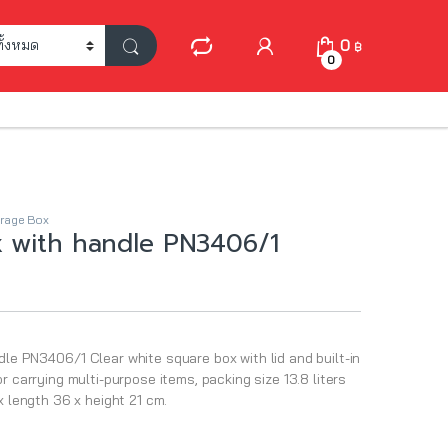
My Account
0
฿
0
rage Box
 with handle PN3406/1
le PN3406/1 Clear white square box with lid and built-in
r carrying multi-purpose items, packing size 13.8 liters
x length 36 x height 21 cm.