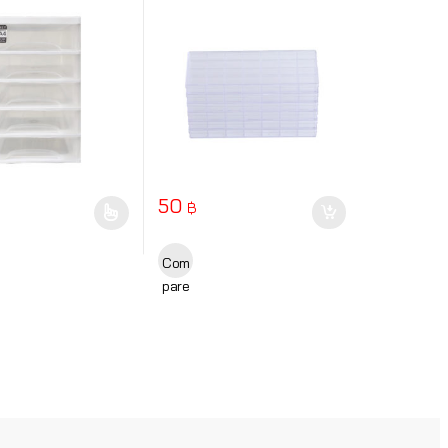
50
฿
ptions may be chosen on the product page
uct has multiple variants. The options may be chosen on the product
Com
pare