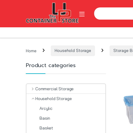
Skip to navigation
Skip to content
Search for:
Open
Home
Household Storage
Storage B
Product categories
Commercial Storage
Household Storage
Arcylic
Basin
Basket