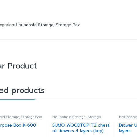
egories:
Household Storage
,
Storage Box
ar Product
ted products
ld Storage
,
Storage Box
Household Storage
,
Storage
Household
Drawer
Drawer
urpose Box K-600
SUMO WOODTOP T2 chest
Drawer 
of drawers 4 layers (key)
layers