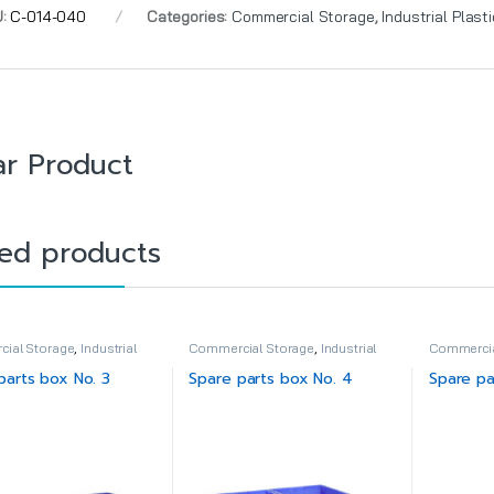
U:
C-014-040
Categories:
Commercial Storage
,
Industrial Plasti
ar Product
ted products
ial Storage
,
Industrial
Commercial Storage
,
Industrial
Commercia
Plastic
Plastic
parts box No. 3
Spare parts box No. 4
Spare pa