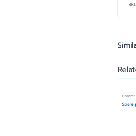
SK
Simil
Rela
Commerc
Plastic
Spare 