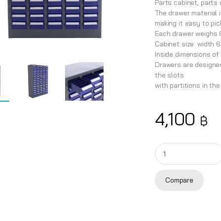
Parts cabinet, parts 
The drawer material i
making it easy to pic
Each drawer weighs 
Cabinet size: width 
Inside dimensions of 
Drawers are designed
the slots
with partitions in th
4,100
฿
Chest of drawers wit
Compare