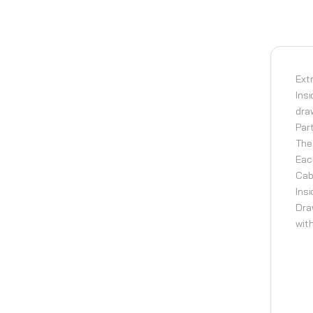
Ext
Ins
dra
Par
The
Eac
Cab
Ins
Dra
with