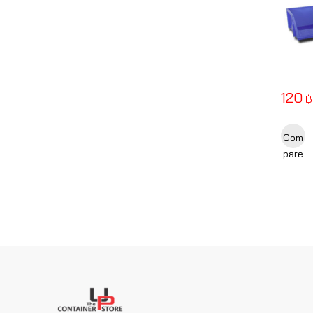
120
฿
Com
pare