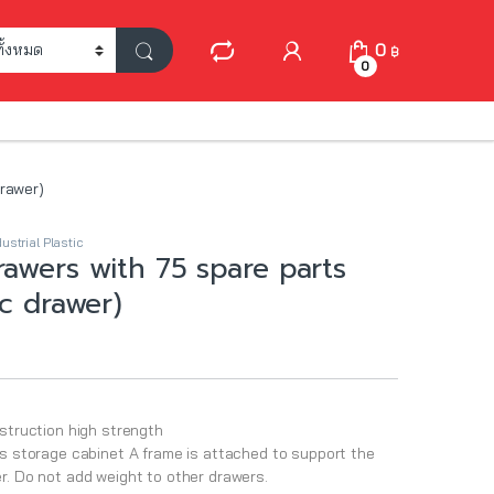
My Account
0
฿
0
drawer)
dustrial Plastic
rawers with 75 spare parts
ic drawer)
nstruction high strength
ts storage cabinet A frame is attached to support the
r. Do not add weight to other drawers.