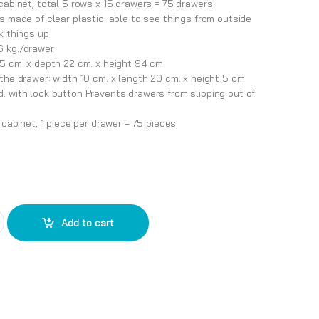
cabinet, total 5 rows x 15 drawers = 75 drawers
s made of clear plastic. able to see things from outside
k things up
6 kg./drawer
65 cm. x depth 22 cm. x height 94 cm
the drawer: width 10 cm. x length 20 cm. x height 5 cm
. with lock button Prevents drawers from slipping out of
e cabinet, 1 piece per drawer = 75 pieces
h 75 spare parts S515 (Plastic drawer) quantity
Add to cart