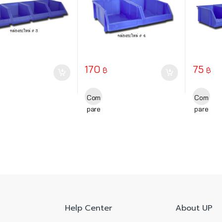
170
75
฿
฿
Com
Com
pare
pare
Help Center
About UP