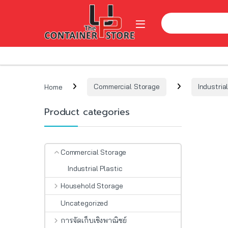
Skip to navigation
Skip to content
Search for:
Open
Home
Commercial Storage
Industria
Product categories
Commercial Storage
Industrial Plastic
Household Storage
Uncategorized
การจัดเก็บเชิงพาณิชย์