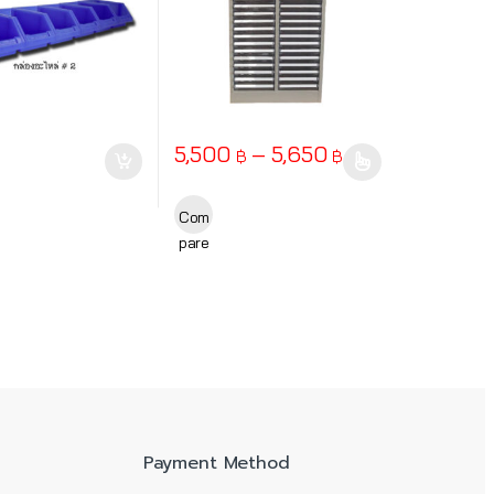
Price range: 5,
5,500
–
5,650
฿
฿
This product has multiple variants. The opt
Com
pare
Payment Method