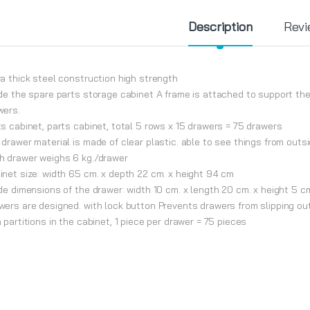
Description
Revi
ra thick steel construction high strength
ide the spare parts storage cabinet A frame is attached to support the
wers.
ts cabinet, parts cabinet, total 5 rows x 15 drawers = 75 drawers
 drawer material is made of clear plastic. able to see things from outsi
h drawer weighs 6 kg./drawer
inet size: width 65 cm. x depth 22 cm. x height 94 cm
ide dimensions of the drawer: width 10 cm. x length 20 cm. x height 5 c
wers are designed. with lock button Prevents drawers from slipping out
 partitions in the cabinet, 1 piece per drawer = 75 pieces