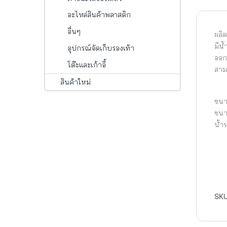
อะไหล่สินค้าพลาสติก
อื่นๆ
ผลิ
มีน
อุปกรณ์จัดเก็บรองเท้า
ออก
โต๊ะและเก้าอี้
สาม
สินค้าใหม่
ขนาด
ขนาด
น้ำห
SK