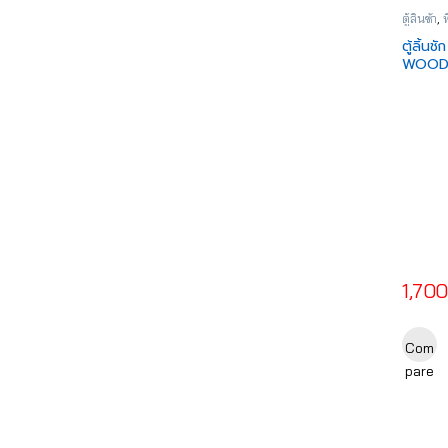
ตู้ลิ้นชัก
,
ท
ตู้ลิ้น
WOODT
1,70
Com
pare