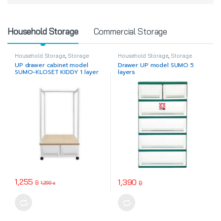
Product Carousel Tabs
Household Storage
Commercial Storage
Household Storage
,
Storage
Household Storage
,
Storage
Drawer
Drawer
UP drawer cabinet model
Drawer UP model SUMO 5
SUMO-KLOSET KIDDY 1 layer
layers
1,255
1,390
฿
฿
1,290
฿
This product has multiple varia