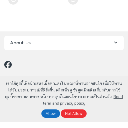
About Us
เราใช้คุกกี้เพื่อนำเสนอเนื้อหาและโฆษณาที่ท่านอาจสนใจ เพื่อให้ท่าน
ได้รับประสบการณ์ที่ดียิ่งขึ้น คลิกเพื่อดู ข้อมูลเพิ่มเติมเกี่ยวกับการใช้
คุกกี้ของเราผ่านทาง นโยบายคุกกีและนโยบายความเป็นส่วนตัว.
Read
term and privacy policy
มีคำถาม? โทรหาเรา 24/7!
02-803-1800
Allow
Not Allow