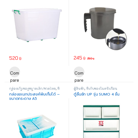
245
520
฿
฿
250
฿
Com
Com
pare
pare
กล่องเก็บของขนาดเล็ก/ขวดโหล
,
ที่
ตู้ลิ้นชัก
,
ที่เก็บของในครัวเรือน
เก็บของในครัวเรือน
กล่องอเนกประสงค์พับเก็บได้ –
ตู้ลิ้นชัก UP รุ่น SUMO 4 ชั้น
ขนาดกระดาษ A5