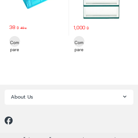
38
1,000
฿
฿
40
฿
This product has multiple variants. The options may be chosen o
This product has multiple varia
Com
Com
pare
pare
About Us