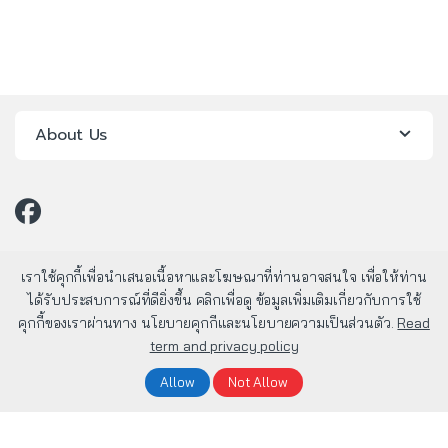
About Us
เราใช้คุกกี้เพื่อนำเสนอเนื้อหาและโฆษณาที่ท่านอาจสนใจ เพื่อให้ท่าน
ได้รับประสบการณ์ที่ดียิ่งขึ้น คลิกเพื่อดู ข้อมูลเพิ่มเติมเกี่ยวกับการใช้
คุกกี้ของเราผ่านทาง นโยบายคุกกีและนโยบายความเป็นส่วนตัว.
Read
term and privacy policy
มีคำถาม? โทรหาเรา 24/7!
02-803-1800
Allow
Not Allow