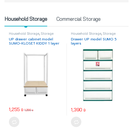
Product Carousel Tabs
Household Storage
Commercial Storage
Household Storage
,
Storage
Household Storage
,
Storage
Drawer
Drawer
UP drawer cabinet model
Drawer UP model SUMO 5
SUMO-KLOSET KIDDY 1 layer
layers
1,255
1,390
฿
฿
1,290
฿
This product has multiple varia