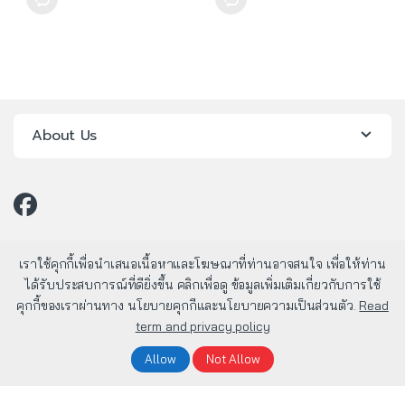
About Us
เราใช้คุกกี้เพื่อนำเสนอเนื้อหาและโฆษณาที่ท่านอาจสนใจ เพื่อให้ท่าน
ได้รับประสบการณ์ที่ดียิ่งขึ้น คลิกเพื่อดู ข้อมูลเพิ่มเติมเกี่ยวกับการใช้
คุกกี้ของเราผ่านทาง นโยบายคุกกีและนโยบายความเป็นส่วนตัว.
Read
term and privacy policy
มีคำถาม? โทรหาเรา 24/7!
02-803-1800
Allow
Not Allow