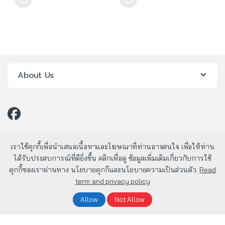
About Us
เราใช้คุกกี้เพื่อนำเสนอเนื้อหาและโฆษณาที่ท่านอาจสนใจ เพื่อให้ท่าน
ได้รับประสบการณ์ที่ดียิ่งขึ้น คลิกเพื่อดู ข้อมูลเพิ่มเติมเกี่ยวกับการใช้
คุกกี้ของเราผ่านทาง นโยบายคุกกีและนโยบายความเป็นส่วนตัว.
Read
term and privacy policy
มีคำถาม? โทรหาเรา 24/7!
02-803-1800
Allow
Not Allow