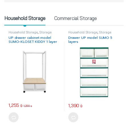
Product Carousel Tabs
Household Storage
Commercial Storage
Household Storage
,
Storage
Household Storage
,
Storage
Drawer
Drawer
UP drawer cabinet model
Drawer UP model SUMO 5
SUMO-KLOSET KIDDY 1 layer
layers
1,255
1,390
฿
฿
1,290
฿
This product has multiple varia